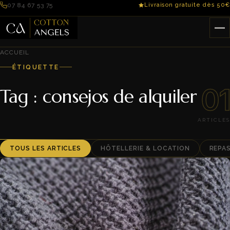
07 84 67 53 75
Livraison gratuite dès 50€
ACCUEIL
ÉTIQUETTE
01
Tag : consejos de alquiler
ARTICLES
TOUS LES ARTICLES
HÔTELLERIE & LOCATION
REPA