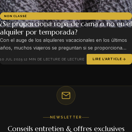
NON CLASSÉ
¿Se proporciona ropa de cama o no en el
alquiler por temporada?
Con el auge de los alquileres vacacionales en los últimos
años, muchos viajeros se preguntan si se proporciona
ropa de cama durante su estancia. Este detalle, a menudo
10 JUL 2025
·
12 MIN DE LECTURE DE LECTURE
LIRE L'ARTICLE
considerado trivial,…
NEWSLETTER
Conseils entretien & offres exclusives