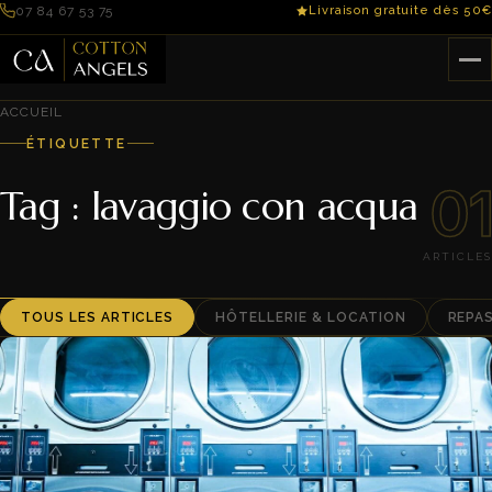
07 84 67 53 75
Livraison gratuite dès 50€
ACCUEIL
ÉTIQUETTE
01
Tag : lavaggio con acqua
ARTICLES
TOUS LES ARTICLES
HÔTELLERIE & LOCATION
REPA