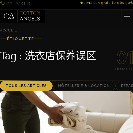
07 84 67 53 75
Livraison gratuite dès 50€
ACCUEIL
ÉTIQUETTE
01
Tag : 洗衣店保养误区
ARTICLES
TOUS LES ARTICLES
HÔTELLERIE & LOCATION
REPA