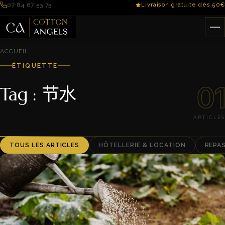
07 84 67 53 75
Livraison gratuite dès 50€
ACCUEIL
ÉTIQUETTE
01
Tag : 节水
ARTICLES
TOUS LES ARTICLES
HÔTELLERIE & LOCATION
REPA