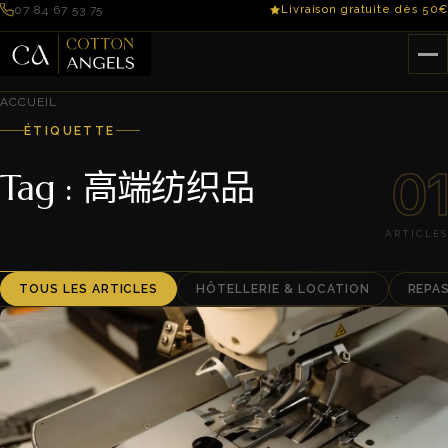
07 84 67 53 75
Livraison gratuite dès 50€
ACCUEIL
ÉTIQUETTE
01
Tag : 高端纺织品
ARTICLES
TOUS LES ARTICLES
HÔTELLERIE & LOCATION
REPA